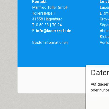
Kontakt
Leis
Manfred Töller GmbH
Lase
Töllerstraße 1
Diama
31558 Hagenburg
Gravi
T:
0 50 33 | 70 24
Säge
E:
info@laserkraft.de
Abras
Klebe
Bestellinformationen
Verf
Daten
Auf dieser
oder nur b