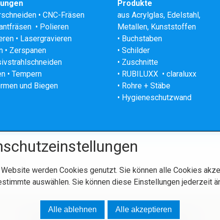
tungen
Produkte
rschneiden • CNC-Fräsen
aus
Acrylglas
,
Edelstahl
,
ntfräsen • Polieren
Metallen, Kunststoffen
eren • Lasergravieren
• Buchstaben
n • Zerspanen
• Schilder
ivstrahlschneiden
• Zuschnitte
n • Tempern
• RUBILUXX
• claraluxx
ormen und Biegen
• Rohre + Stäbe
• Hygieneschutzwand
schutzeinstellungen
 Website werden Cookies genutzt. Sie können alle Cookies akze
estimmte auswählen. Sie können diese Einstellungen jederzeit ä
Alle ablehnen
Alle akzeptieren
Startseite
Kontakt
Impressum
Datenschutz