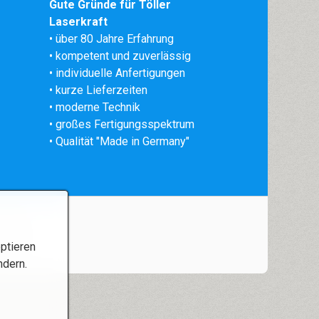
Gute Gründe für Töller
Laserkraft
• über 80 Jahre Erfahrung
•
kompetent und zuverlässig
• individuelle Anfertigungen
• kurze Lieferzeiten
• moderne Technik
• großes Fertigungsspektrum
• Qualität "Made in Germany"
ptieren
ndern.