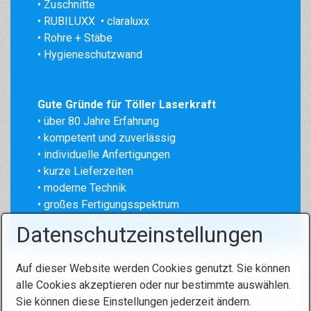
• Zuschnitte
• RUBILUXX
• claraluxx
• Rohre + Stäbe
• Hygieneschutzwand
Gute Gründe für Töller Laserkraft
• über 80 Jahre Erfahrung
•
kompetent und zuverlässig
• individuelle Anfertigungen
• kurze Lieferzeiten
• moderne Technik
• großes Fertigungsspektrum
• Qualität "Made in Germany"
Datenschutzeinstellungen
Auf dieser Website werden Cookies genutzt. Sie können
alle Cookies akzeptieren oder nur bestimmte auswählen.
Sie können diese Einstellungen jederzeit ändern.