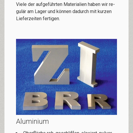
Vie­le der auf­ge­führ­ten Ma­te­ri­alien ha­ben wir re­
gu­lär am La­ger und kön­nen da­durch mit kur­zen
Lie­fer­zei­ten fer­ti­gen.
Aluminium