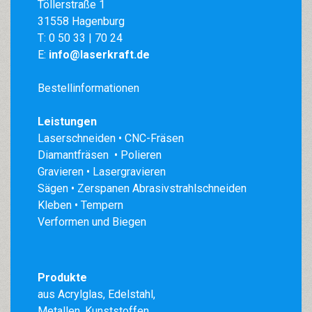
Töllerstraße 1
31558 Hagenburg
T:
0 50 33 | 70 24
E:
info@laserkraft.de
Bestellinformationen
Leistungen
Laserschneiden • CNC-Fräsen
Diamantfräsen • Polieren
Gravieren • Lasergravieren
Sägen • Zerspanen Abrasivstrahlschneiden
Kleben • Tempern
Verformen und Biegen
Produkte
aus
Acrylglas
,
Edelstahl
,
Metallen, Kunststoffen