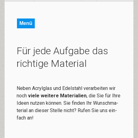
Menü
Für jede Aufgabe das
richtige Material
Neben Acryl­glas und Edel­stahl ver­ar­bei­ten wir
noch
vie­le wei­te­re Ma­te­ri­alien
, die Sie für Ihre
Ideen nut­zen kön­nen. Sie fin­den Ihr Wunsch­ma­
te­rial an die­ser Stel­le nicht? Ru­fen Sie uns ein­
fach an!