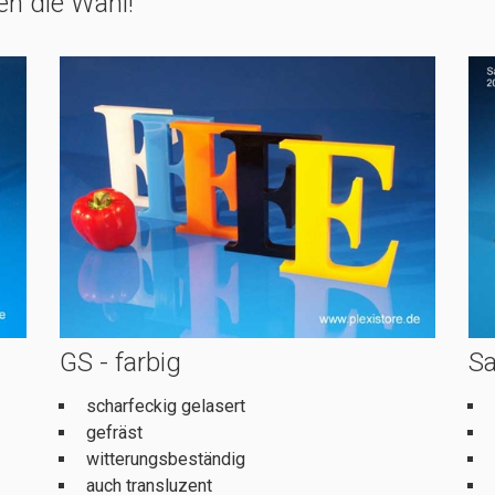
en die Wahl!
GS - farbig
S
scharfeckig gelasert
gefräst
witterungsbeständig
auch transluzent