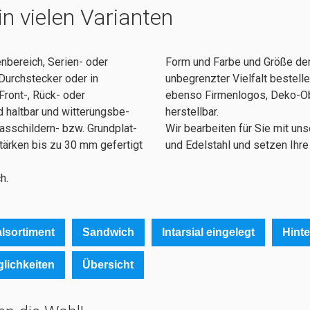
n vielen Varianten
nbereich, Serien- oder
Form und Farbe und Größe der
 Durchstecker oder in
unbegrenzter Vielfalt bestell
ront-, Rück- oder
ebenso Firmenlogos, Deko-O
alt­bar und wit­te­rungs­­be­­
herstellbar.
as­­schil­dern- bzw. Grund­­plat­
Wir bearbeiten für Sie mit un
tär­ken bis zu 30 mm ge­fer­tigt
und Edelstahl und setzen Ihre
h.
alsortiment
Sandwich
Intarsial eingelegt
Hint
lichkeiten
Übersicht