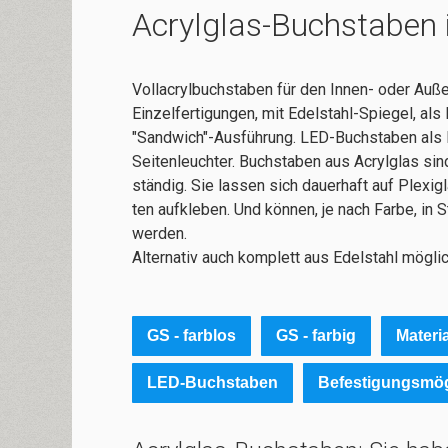
Acrylglas-Buchstaben i
Vollacrylbuchstaben für den Innen- oder Auße
Einzelfertigungen, mit Edelstahl-Spiegel, als
"Sandwich"-Ausführung. LED-Buchstaben als F
Seitenleuchter. Buch­sta­ben aus Acryl­glas sind h
stän­dig. Sie las­sen sich dau­er­haft auf Ple­xi­gl
ten auf­kleben. Und können, je nach Far­be, in S
wer­den.
Alternativ auch komplett aus Edelstahl möglic
GS - farblos
GS - farbig
Materi
LED-Buchstaben
Befestigungsmög