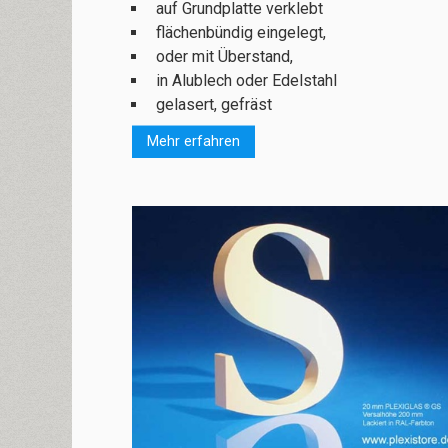
auf Grundplatte verklebt
flächen­bün­dig ein­ge­legt,
oder mit Über­stand,
in Alu­blech oder Edel­stahl
gelasert, gefräst
Mehr erfahren