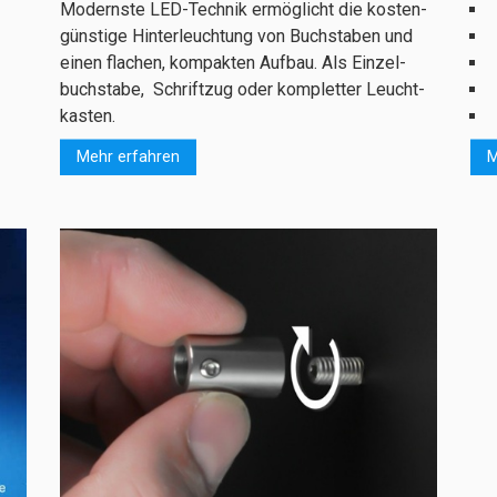
Mo­dern­ste LED-Tech­nik er­mög­licht die kos­ten­
güns­tige Hin­ter­­leuch­tung von Buch­sta­ben und
ei­nen fla­chen, kom­pak­ten Auf­bau. Als Ein­zel­
buch­­sta­be, Schrift­zug oder kom­­­pletter Leucht­
kas­ten.
Mehr erfahren
M