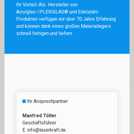
Ihr Vorteil: Als Hersteller von
Acrylglas-/PLEXIGLAS® und Edelstahl-
Produkten verfügen wir über 70 Jahre Erfahrung
und können dank eines großen Materiallagers
schnell fertigen und liefern.
Ihr Ansprechpartner
Manfred Töller
Geschäftsführer
E:
info@laserkraft.de