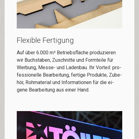
Flexible Fertigung
Auf über 6.000 m² Be­triebs­fläche pro­du­zie­ren
wir Buch­stab­en, Zu­schnit­te und Form­tei­le für
Wer­bung, Messe- und La­den­bau. Ihr Vorteil: pro­
fes­si­o­nelle Be­ar­bei­tung, fer­tige Pro­dukte, Zu­be­
hör, Roh­ma­te­ri­al und In­for­ma­tio­nen für die ei­
gene Be­ar­bei­tung aus ei­ner Hand.