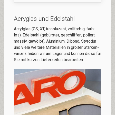
Acryglas und Edelstahl
Acrylglas (GS, XT, trans­lu­zent, voll­far­big, farb­
los), Edel­stahl (ge­­bürs­tet, ge­schlif­fen, po­liert,
massiv, ge­wölbt), Alu­mi­ni­um, Di­bond, Sty­ro­dur
und vie­le wei­te­re Ma­te­ri­ali­en in gro­ßer Stär­ken­
va­ri­anz ha­ben wir am La­ger und kön­nen die­se für
Sie mit kur­zen Lie­fer­zei­ten be­ar­bei­ten.