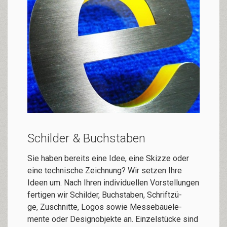
Schilder & Buchstaben
Sie ha­ben be­reits ei­ne Idee, ei­­ne Skiz­ze oder
ei­ne tech­ni­sche Zeich­­nung? Wir setzen Ih­re
Ideen um. Nach Ih­ren in­di­vi­du­el­len Vor­stel­lun­gen
fer­ti­gen wir Schil­der, Buchstaben, Schrift­zü­
ge, Zuschnitte, Lo­gos sowie Messe­bau­ele­
mente oder Design­objekte an. Ein­zel­stücke sind