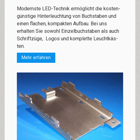
Mo­dern­ste LED-Tech­nik er­mög­licht die kos­ten­
güns­tige Hin­ter­­leuch­tung von Buch­sta­ben und
ei­nen fla­chen, kom­pak­ten Auf­bau. Bei uns
erhalten Sie sowohl Ein­zel­buch­­sta­ben als auch
Schrift­zü­ge, Logos und kom­­­plette Leucht­käs­
ten.
Mehr erfahren