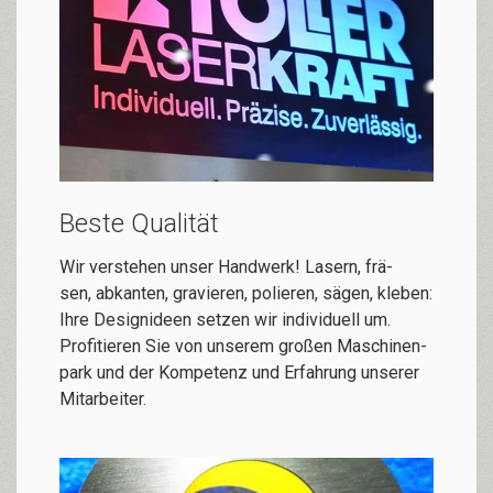
Beste Qualität
Wir ver­ste­hen un­ser Hand­werk! La­sern, frä­
sen, ab­kan­ten, gra­vie­ren, po­lie­­ren, sä­gen, kle­ben:
Ih­re De­signideen set­zen wir in­di­vi­du­ell um.
Profitieren Sie von unserem gro­ßen Ma­schi­nen­
park und der Kom­pe­tenz und Er­fah­rung un­se­rer
Mit­ar­bei­ter.